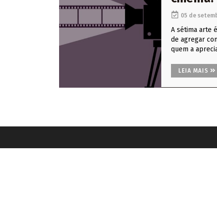
05 de setemb
A sétima arte é
de agregar co
quem a apreci
LEIA MAIS